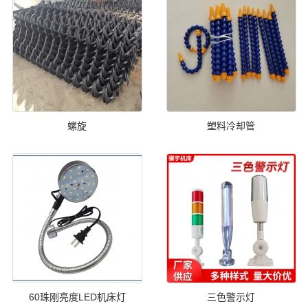
螺旋
塑料冷却管
60珠刚亮度LED机床灯
三色警示灯