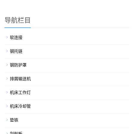
导航栏目
软连接
钢托链
钢防护罩
排屑输送机
机床工作灯
机床冷却管
垫铁
刮削板