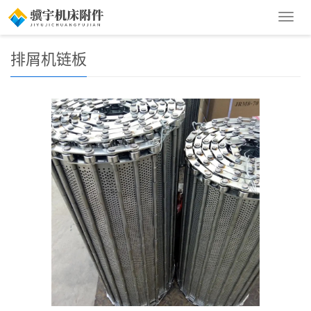
您的位置：
首 页
>
产品展示
>
排屑机链板
> 排屑链板
导
航
菜
排屑机链板
单